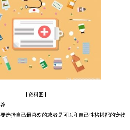
【资料图】
推荐
热消息：心理健康服务纳入城乡基本公共服务体系需加强什么
《燧石枪：黎明之围》宣布延期至20
就要选择自己最喜欢的或者是可以和自己性格搭配的宠物