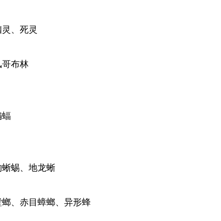
幽灵、死灵
风哥布林
蝙蝠
豹蜥蜴、地龙蜥
灰螳螂、赤目蟑螂、异形蜂