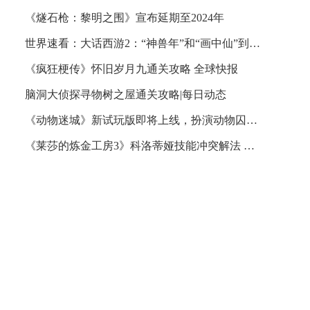
《燧石枪：黎明之围》宣布延期至2024年
世界速看：大话西游2：“神兽年”和“画中仙”到底哪个更加实用？
《疯狂梗传》怀旧岁月九通关攻略 全球快报
脑洞大侦探寻物树之屋通关攻略|每日动态
《动物迷城》新试玩版即将上线，扮演动物囚犯逃出牢笼！
《莱莎的炼金工房3》科洛蒂娅技能冲突解法 科洛蒂娅隐者软膏任务解决方法_世界聚看点