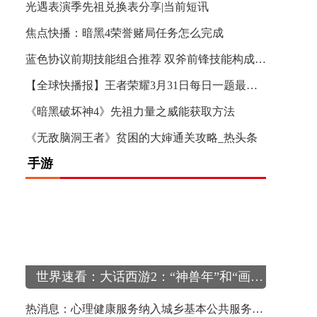
光遇表演季先祖兑换表分享|当前短讯
焦点快播：暗黑4荣誉赌局任务怎么完成
蓝色协议前期技能组合推荐 双斧前锋技能构成思路 天天即时看
【全球快播报】王者荣耀3月31日每日一题最新答案分享
《暗黑破坏神4》先祖力量之威能获取方法
《无敌脑洞王者》贫困的大婶通关攻略_热头条
手游
24年
世界速看：大话西游2：“神兽年”和“画中仙”到底哪个更加实用？
热消息：心理健康服务纳入城乡基本公共服务体系需加强什么