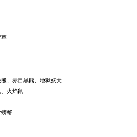
罗草
北极熊、赤目黑熊、地狱妖犬
鼠、火焰鼠
钳螃蟹