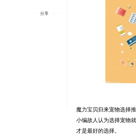
分享
魔力宝贝归来宠物选择
世界速看：大话西游2：“神兽年”和“画中仙”到底哪个更加实用？
小编故人认为选择宠物
才是最好的选择。