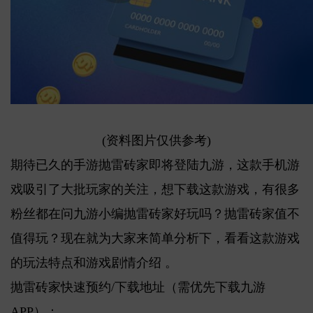
(资料图片仅供参考)
期待已久的手游抛雷砖家即将登陆九游，这款手机游
戏吸引了大批玩家的关注，想下载这款游戏，有很多
粉丝都在问九游小编抛雷砖家好玩吗？抛雷砖家值不
值得玩？现在就为大家来简单分析下，看看这款游戏
的玩法特点和游戏剧情介绍 。
抛雷砖家快速预约/下载地址（需优先下载九游
APP）：