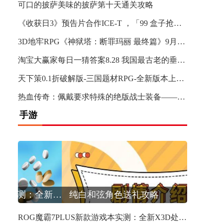
可口的披萨美味的披萨第十天通关攻略
《收获日3》预告片合作ICE-T ，「99 盒子抢劫」首度公开并提供现场游玩
3D地牢RPG《神狱塔：断罪玛丽 最终篇》9月13日于Steam发售
淘宝大赢家每日一猜答案8.28 我国最古老的垂直“电梯”出现在何时期
天下策0.1折破解版-三国题材RPG-全新版本上线，豪华福利等你来享！
热血传奇：佩戴要求特殊的绝版战士装备——天之黑铁头盔
手游
ROG魔霸7PLUS新款游戏本实测：全新X3D处理器游戏性能提升15%
纯白和弦角色送礼攻略
ROG魔霸7PLUS新款游戏本实测：全新X3D处理器游戏性能提升15%