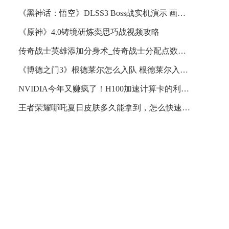
《黑神话：悟空》DLSS3 Boss战实机演示 画面效果酷炫
《原神》4.0铸境研炼奕思巧战视频攻略
传奇战士英雄添加分身术_传奇战士分配点数怎么加
《博德之门3》根德莱尔怎么入队 根德莱尔入队方法详情
NVIDIA今年又赚疯了！H100加速计算卡的利润高达1000%
王者荣耀哪吒夏日皮肤多久能拿到，怎么快速获得