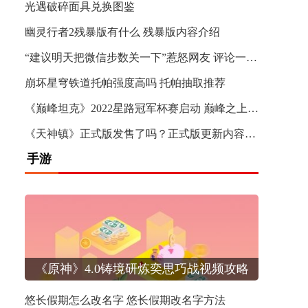
光遇破碎面具兑换图鉴
幽灵行者2残暴版有什么 残暴版内容介绍
“建议明天把微信步数关一下”惹怒网友 评论一边倒
崩坏星穹铁道托帕强度高吗 托帕抽取推荐
《巅峰坦克》2022星路冠军杯赛启动 巅峰之上热血再燃
《天神镇》正式版发售了吗？正式版更新内容介绍
手游
《黑神话：悟空》DLSS3 Boss战实机演示 画面效果酷炫
《原神》4.0铸境研炼奕思巧战视频攻略
悠长假期怎么改名字 悠长假期改名字方法