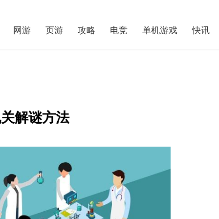
网游
页游
攻略
电竞
单机游戏
快讯
机关解谜方法
阿水不愧是“人生赢家”，送一万块的花，反收女朋友几万块礼物？
光遇破碎面具兑换图鉴